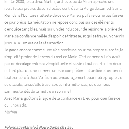
En l’an 2000, le cardinal Martini, archevêque de Milan a prêché une
retraite aux prêtres de son diocèse centré sur la Vierge de samedi Saint.
Rien dans l’Ecriture n’atteste de ce que Marie a pu faire ou ne pas faire en
ce jour précis. La méditation ne repose donc pas sur des éléments
d’enquête tangibles, mais sur un désir du cœur de rejoindre la prière de
Marie, sa confiance mêlée d’espoir, de tristesse, et qui se fraye un chemin
jusqu’à la lumière de la résurrection.
Je garde encore comme une aide précieuse pour ma propre avancée, la
simplicité profonde, le sens du réel de Marie. C’est comme s’il n’y avait
pas de décalage entre sa vie spirituelle et sa vie « tout court ». Les deux
ne font plus qu’une, comme une vie complètement unifiée et ordonnée
toute entière à Dieu. Voilà un bel encouragement pour notre propre vie
de disciple, lorsqu’elle traverse des intermittences, où que nous
sommes tentés de la mettre en sommeil.
Avec Marie, goûtons à la joie de la confiance en Dieu pour oser faire ce
qu’Il nous dit.
Mathias
Pèlerinage Mariale à Notre Dame de l’Ile :