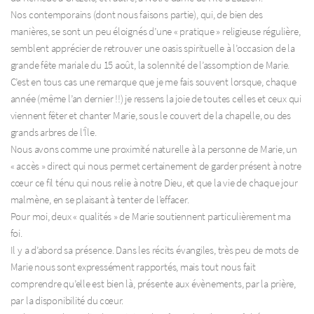
Nos contemporains (dont nous faisons partie), qui, de bien des
manières, se sont un peu éloignés d’une « pratique » religieuse régulière,
semblent apprécier de retrouver une oasis spirituelle à l’occasion de la
grande fête mariale du 15 août, la solennité de l’assomption de Marie.
C’est en tous cas une remarque que je me fais souvent lorsque, chaque
année (même l’an dernier !!) je ressens la joie de toutes celles et ceux qui
viennent fêter et chanter Marie, sous le couvert de la chapelle, ou des
grands arbres de l’Île.
Nous avons comme une proximité naturelle à la personne de Marie, un
« accès » direct qui nous permet certainement de garder présent à notre
cœur ce fil ténu qui nous relie à notre Dieu, et que la vie de chaque jour
malmène, en se plaisant à tenter de l’effacer.
Pour moi, deux « qualités » de Marie soutiennent particulièrement ma
foi.
Il y a d’abord sa présence. Dans les récits évangiles, très peu de mots de
Marie nous sont expressément rapportés, mais tout nous fait
comprendre qu’elle est bien là, présente aux évènements, par la prière,
par la disponibilité du cœur.