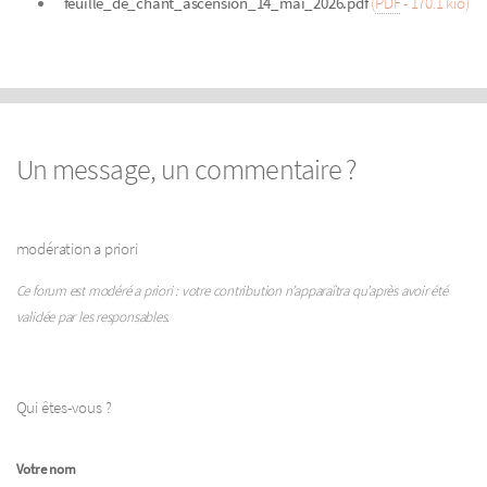
feuille_de_chant_ascension_14_mai_2026.pdf
(
PDF
-
170.1 kio
)
Un message, un commentaire ?
modération a priori
Ce forum est modéré a priori : votre contribution n’apparaîtra qu’après avoir été
validée par les responsables.
Qui êtes-vous ?
Votre nom