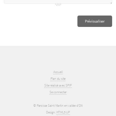
Accueil
Plan du site
Site réalisé avec SPIP
Se connecter
© Paroisse Saint Martin en vallée d’Olt
Design:
HTML5 UP