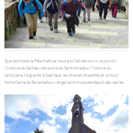
Que de choses le Père Mathias nous a-t-il fait découvrir ce jour-là !
L’histoire de Zachée c’est-à-dire de Saint Amadour, l’histoire du
sanctuaire, l’orgue de la basilique, les diverses chapelles et surtout
Notre Dame de Rocamadour, vierge noire invoquée depuis des siècles.