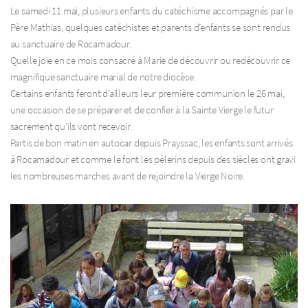
Le samedi 11 mai, plusieurs enfants du catéchisme accompagnés par le
Père Mathias, quelques catéchistes et parents d’enfants se sont rendus
au sanctuaire de Rocamadour.
Quelle joie en ce mois consacré à Marie de découvrir ou redécouvrir ce
magnifique sanctuaire marial de notre diocèse.
Certains enfants feront d’ailleurs leur première communion le 26 mai,
une occasion de se préparer et de confier à la Sainte Vierge le futur
sacrement qu’ils vont recevoir.
Partis de bon matin en autocar depuis Prayssac, les enfants sont arrivés
à Rocamadour et comme le font les pèlerins depuis des siècles ont gravi
les nombreuses marches avant de rejoindre la Vierge Noire.