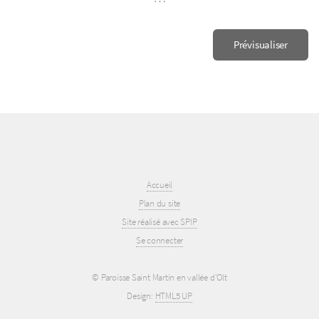
Accueil
Plan du site
Site réalisé avec SPIP
Se connecter
© Paroisse Saint Martin en vallée d’Olt
Design:
HTML5 UP