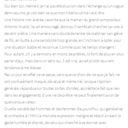
Oui bien sûr, même si je n’ai pas été plus loin dans l’échange qu’un vague
demi-sourire, je vois bien ce que mon interlocutrice veut dire.
Une histoire non avérée, raconte que la maman du grand compositeur
Antonio Vivaldi, l’avait encouragé, alors qu’il semblait chercher sa voie, à
devenir prêtre. Une manière sans doute de tenter de stabiliser son génie
de fils, en butte à une sensibilité trop grande, en l’inclinant à opter pour
une situation stable et reconnue. Comme quoi les temps changent !
Pour autant, s’il y a de moins en moins de prêtres, ils font de plus en plus
parler d’eux, mais dans un sens qui, il est vrai, aurait plutôt souvent
tendance à me blesser.
Pas un jour en effet ne se passe, sans que ce choix de vie que j’ai fait, ne
soit confusément moqué, dévalué et même nié, lorsque l’opinion
générale, répandue sur toutes sortes d’ondes, accrédite le fait que rien
dans les engagements d’une vie de prêtre ne peut finalement avoir de
quelconque valeur.
Cruelle société des hommes et des femmes d’aujourd’hui, qui généralise
et orchestre à l’infini la moindre expression maligne et réduit à néant le
geste humble et discret, de celui qui cherche à se donner avec