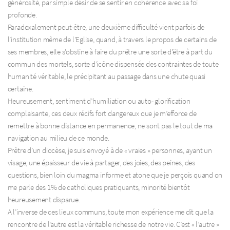
générosité, par simple désir de se sentir en cohérence avec sa foi
profonde.
Paradoxalement peut-être, une deuxième difficulté vient parfois de
l’institution même de l’Eglise, quand, à travers le propos de certains de
ses membres, elle s’obstine à faire du prêtre une sorte d’être à part du
commun des mortels, sorte d’icône dispensée des contraintes de toute
humanité véritable, le précipitant au passage dans une chute quasi
certaine.
Heureusement, sentiment d’humiliation ou auto- glorification
complaisante, ces deux récifs fort dangereux que je m’efforce de
remettre à bonne distance en permanence, ne sont pas le tout de ma
navigation au milieu de ce monde.
Prêtre d’un diocèse, je suis envoyé à de « vraies » personnes, ayant un
visage, une épaisseur de vie à partager, des joies, des peines, des
questions, bien loin du magma informe et atone que je perçois quand on
me parle des 1% de catholiques pratiquants, minorité bientôt
heureusement disparue.
A l’inverse de ces lieux communs, toute mon expérience me dit que la
rencontre de l’autre est la véritable richesse de notre vie. C’est « l’autre »