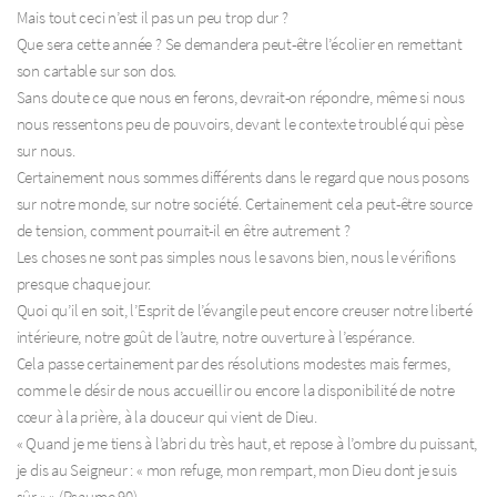
Mais tout ceci n’est il pas un peu trop dur ?
Que sera cette année ? Se demandera peut-être l’écolier en remettant
son cartable sur son dos.
Sans doute ce que nous en ferons, devrait-on répondre, même si nous
nous ressentons peu de pouvoirs, devant le contexte troublé qui pèse
sur nous.
Certainement nous sommes différents dans le regard que nous posons
sur notre monde, sur notre société. Certainement cela peut-être source
de tension, comment pourrait-il en être autrement ?
Les choses ne sont pas simples nous le savons bien, nous le vérifions
presque chaque jour.
Quoi qu’il en soit, l’Esprit de l’évangile peut encore creuser notre liberté
intérieure, notre goût de l’autre, notre ouverture à l’espérance.
Cela passe certainement par des résolutions modestes mais fermes,
comme le désir de nous accueillir ou encore la disponibilité de notre
cœur à la prière, à la douceur qui vient de Dieu.
« Quand je me tiens à l’abri du très haut, et repose à l’ombre du puissant,
je dis au Seigneur : « mon refuge, mon rempart, mon Dieu dont je suis
sûr » » (Psaume 90)