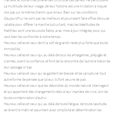
La multitude de leur visage, de leur histoire, est une invitation à risquer
nos pas sur le même chemin que le leur. Bien sur, les conditions
d’aujourd’hui ne sont pas les meilleurs et pourraient faire office d’excuse
valable pour différer la marche à plus tard, mais les béatitudes de
Matthieu sont une boussole fiable, avec mise à jour intégrée, pour qui
veut bien les confronter à notre temps.
Heureux celles et ceux dont la soif de grandir reste plus forte que toute
immobilité.
Heureux celles et ceux qui, au delà de tous les amalgames, préjugés et
craintes, osent la confiance, et font de la rencontre de l’autre le trésor de
leur passage ici bas.
Heureux celles et ceux qui se gardent de blesser et de caricaturer tout
autre forme de pensée que la leur, ils font œuvre de paix.
Heureux celles et ceux que les désordres du monde naturel interrogent
et qui apportent des changements réels à leur manière de vivre, loin de
toute condamnation d’autrui.
Heureux celles et ceux qui, au delà de toute fatigue, de toute lassitude,
se lèvent le matin et assument avec simplicité et détermination les