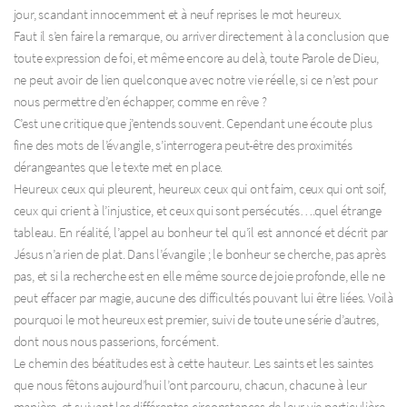
jour, scandant innocemment et à neuf reprises le mot heureux.
Faut il s’en faire la remarque, ou arriver directement à la conclusion que
toute expression de foi, et même encore au delà, toute Parole de Dieu,
ne peut avoir de lien quelconque avec notre vie réelle, si ce n’est pour
nous permettre d’en échapper, comme en rêve ?
C’est une critique que j’entends souvent. Cependant une écoute plus
fine des mots de l’évangile, s’interrogera peut-être des proximités
dérangeantes que le texte met en place.
Heureux ceux qui pleurent, heureux ceux qui ont faim, ceux qui ont soif,
ceux qui crient à l’injustice, et ceux qui sont persécutés….quel étrange
tableau. En réalité, l’appel au bonheur tel qu’il est annoncé et décrit par
Jésus n’a rien de plat. Dans l’évangile ; le bonheur se cherche, pas après
pas, et si la recherche est en elle même source de joie profonde, elle ne
peut effacer par magie, aucune des difficultés pouvant lui être liées. Voilà
pourquoi le mot heureux est premier, suivi de toute une série d’autres,
dont nous nous passerions, forcément.
Le chemin des béatitudes est à cette hauteur. Les saints et les saintes
que nous fêtons aujourd’hui l’ont parcouru, chacun, chacune à leur
manière, et suivant les différentes circonstances de leur vie particulière.