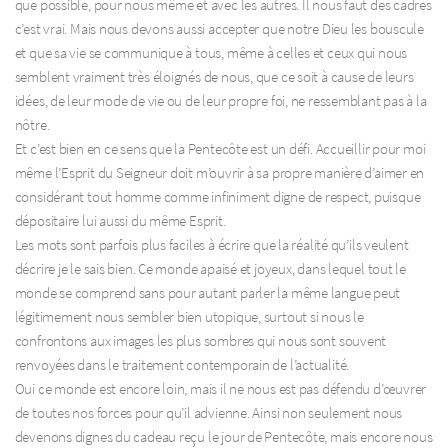
que possible, pour nous même et avec les autres. Il nous faut des cadres
c’est vrai. Mais nous devons aussi accepter que notre Dieu les bouscule
et que sa vie se communique à tous, même à celles et ceux qui nous
semblent vraiment très éloignés de nous, que ce soit à cause de leurs
idées, de leur mode de vie ou de leur propre foi, ne ressemblant pas à la
nôtre.
Et c’est bien en ce sens que la Pentecôte est un défi. Accueillir pour moi
même l’Esprit du Seigneur doit m’ouvrir à sa propre manière d’aimer en
considérant tout homme comme infiniment digne de respect, puisque
dépositaire lui aussi du même Esprit.
Les mots sont parfois plus faciles à écrire que la réalité qu’ils veulent
décrire je le sais bien. Ce monde apaisé et joyeux, dans lequel tout le
monde se comprend sans pour autant parler la même langue peut
légitimement nous sembler bien utopique, surtout si nous le
confrontons aux images les plus sombres qui nous sont souvent
renvoyées dans le traitement contemporain de l’actualité.
Oui ce monde est encore loin, mais il ne nous est pas défendu d’œuvrer
de toutes nos forces pour qu’il advienne. Ainsi non seulement nous
devenons dignes du cadeau reçu le jour de Pentecôte, mais encore nous