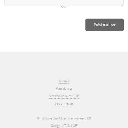
Accueil
Plan du site
Site réalisé avec SPIP
Se connecter
© Paroisse Saint Martin en vallée d’Olt
Design:
HTML5 UP