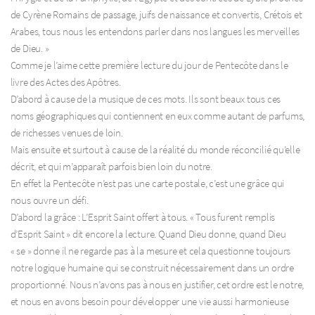
de Cyrène Romains de passage, juifs de naissance et convertis, Crétois et
Arabes, tous nous les entendons parler dans nos langues les merveilles
de Dieu. »
Comme je l’aime cette première lecture du jour de Pentecôte dans le
livre des Actes des Apôtres.
D’abord à cause de la musique de ces mots. Ils sont beaux tous ces
noms géographiques qui contiennent en eux comme autant de parfums,
de richesses venues de loin.
Mais ensuite et surtout à cause de la réalité du monde réconcilié qu’elle
décrit, et qui m’apparaît parfois bien loin du notre.
En effet la Pentecôte n’est pas une carte postale, c’est une grâce qui
nous ouvre un défi.
D’abord la grâce : L’Esprit Saint offert à tous. « Tous furent remplis
d’Esprit Saint » dit encore la lecture. Quand Dieu donne, quand Dieu
« se » donne il ne regarde pas à la mesure et cela questionne toujours
notre logique humaine qui se construit nécessairement dans un ordre
proportionné. Nous n’avons pas à nous en justifier, cet ordre est le notre,
et nous en avons besoin pour développer une vie aussi harmonieuse